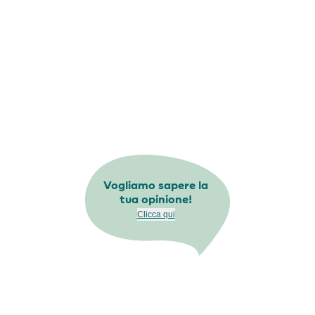
Vogliamo sapere la
tua opinione!
Clicca qui