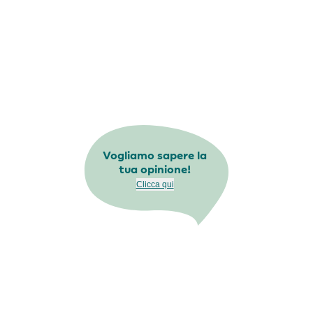
Vogliamo sapere la
tua opinione!
Clicca qui