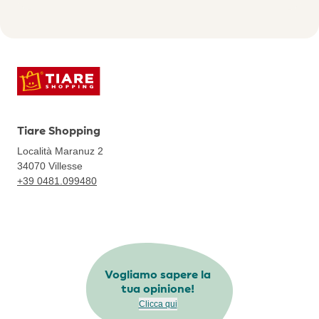
Tiare Shopping
Località Maranuz 2
34070
Villesse
+39 0481.099480
Vogliamo sapere la
tua opinione!
Clicca qui