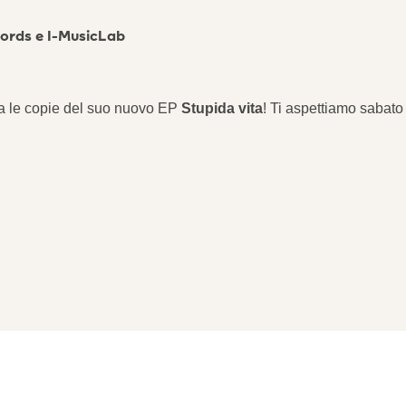
cords e I-MusicLab
rma le copie del suo nuovo EP
Stupida vita
! Ti aspettiamo sabato