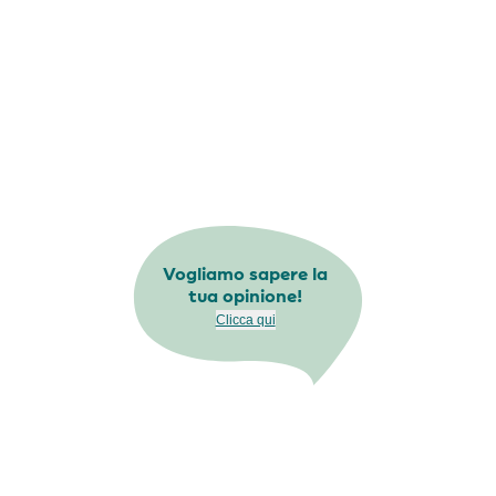
Vogliamo sapere la
tua opinione!
Clicca qui